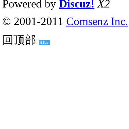
Powered by
Discuz!
X2
© 2001-2011
Comsenz Inc.
回顶部
51La