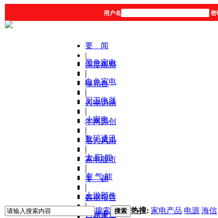
用户名
密
要 闻
|
黑色家电
深度观察
|
|
白色家电
曝光台
|
|
厨卫电器
人物访谈
|
|
小家电
本网原创
|
|
数码通讯
名人风采
|
|
太 阳 能
家电股市
|
|
空 气 能
专 题
|
|
上游部件
数据报告
|
|
搜索
热搜:
家电产品
电源
海信
搜索
营销渠道
产品库