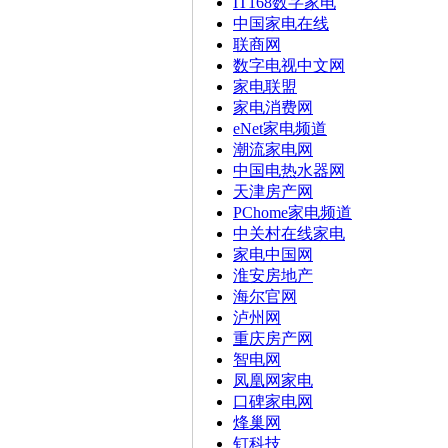
IT168数字家电
中国家电在线
联商网
数字电视中文网
家电联盟
家电消费网
eNet家电频道
潮流家电网
中国电热水器网
天津房产网
PChome家电频道
中关村在线家电
家电中国网
淮安房地产
海尔官网
泸州网
重庆房产网
智电网
凤凰网家电
口碑家电网
烽巢网
钉科技