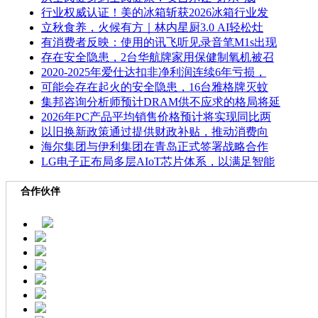
行业权威认证！美的冰箱斩获2026冰箱行业发
立秋食养，火候有方｜林内星厨3.0 AI轻松灶
有消费者反映：使用的讯飞听见录音笔M1s出现
存在安全隐患，2台华航牌家用保健制氧机被召
2020-2025年爱仕达扣非净利润连续6年亏损，
可能会存在起火的安全隐患，16台雅格牌灭蚊
集邦咨询分析师预计DRAM供不应求的格局将延
2026年PC产品平均销售价格预计将实现同比两
以旧换新政策通过提供财政补贴，推动消费向
海尔集团与伊利集团在青岛正式签署战略合作
LG电子正布局多层AIoT芯片体系，以满足智能
合作伙伴