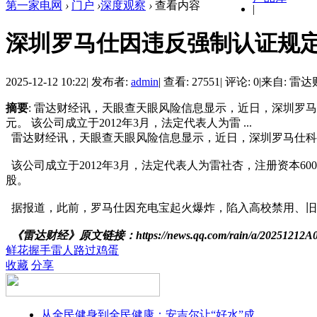
第一家电网
›
门户
›
深度观察
›
查看内容
|
深圳罗马仕因违反强制认证规定
2025-12-12 10:22
|
发布者:
admin
|
查看: 27551
|
评论: 0
|
来自: 雷达
摘要
: 雷达财经讯，天眼查天眼风险信息显示，近日，深圳罗马
元。 该公司成立于2012年3月，法定代表人为雷 ...
雷达财经讯，天眼查天眼风险信息显示，近日，深圳罗马仕科技
该公司成立于2012年3月，法定代表人为雷社杏，注册资本
股。
据报道，此前，罗马仕因充电宝起火爆炸，陷入高校禁用、旧
《雷达财经》原文链接：https://news.qq.com/rain/a/20251212A0
鲜花
握手
雷人
路过
鸡蛋
收藏
分享
从全民健身到全民健康：安吉尔让“好水”成