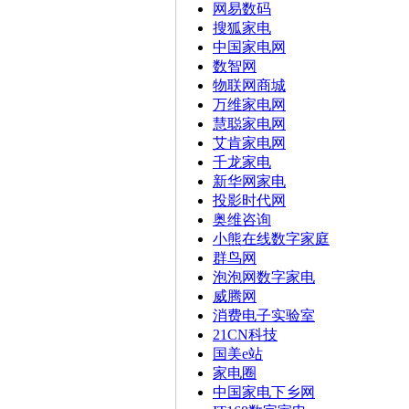
网易数码
搜狐家电
中国家电网
数智网
物联网商城
万维家电网
慧聪家电网
艾肯家电网
千龙家电
新华网家电
投影时代网
奥维咨询
小熊在线数字家庭
群鸟网
泡泡网数字家电
威腾网
消费电子实验室
21CN科技
国美e站
家电圈
中国家电下乡网