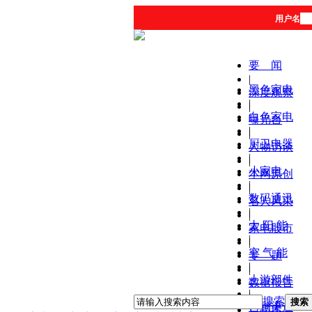
用户名
要 闻
|
黑色家电
深度观察
|
|
白色家电
曝光台
|
|
厨卫电器
人物访谈
|
|
小家电
本网原创
|
|
数码通讯
名人风采
|
|
太 阳 能
家电股市
|
|
空 气 能
专 题
|
|
上游部件
数据报告
|
|
搜索
搜索
营销渠道
产品库