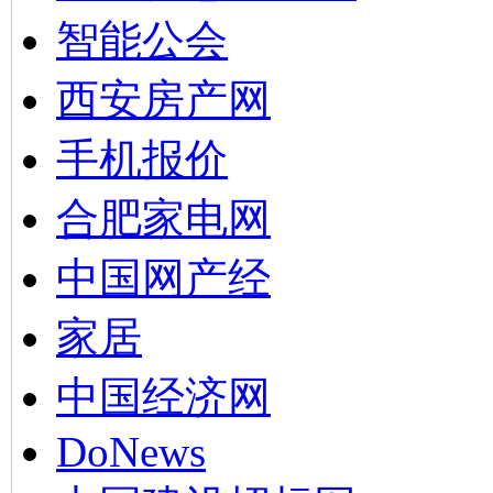
智能公会
西安房产网
手机报价
合肥家电网
中国网产经
家居
中国经济网
DoNews