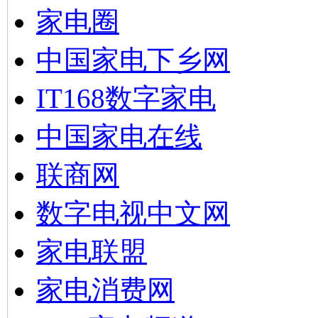
家电圈
中国家电下乡网
IT168数字家电
中国家电在线
联商网
数字电视中文网
家电联盟
家电消费网