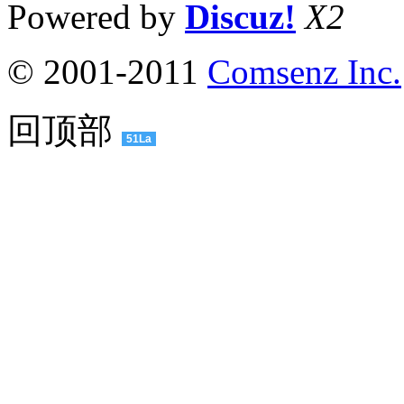
Powered by
Discuz!
X2
© 2001-2011
Comsenz Inc.
回顶部
51La