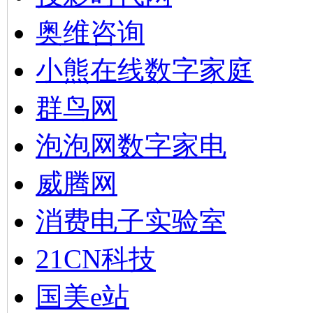
奥维咨询
小熊在线数字家庭
群鸟网
泡泡网数字家电
威腾网
消费电子实验室
21CN科技
国美e站