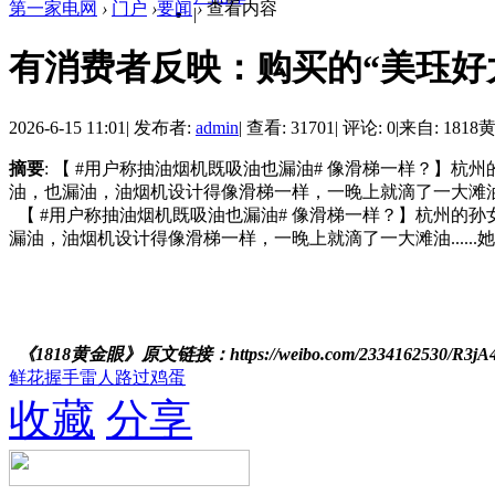
第一家电网
›
门户
›
要闻
›
查看内容
|
有消费者反映：购买的“美珏好
2026-6-15 11:01
|
发布者:
admin
|
查看: 31701
|
评论: 0
|
来自: 181
摘要
: 【 #用户称抽油烟机既吸油也漏油# 像滑梯一样？】杭
油，也漏油，油烟机设计得像滑梯一样，一晚上就滴了一大滩油......
【 #用户称抽油烟机既吸油也漏油# 像滑梯一样？】杭州的孙
漏油，油烟机设计得像滑梯一样，一晚上就滴了一大滩油......
《1818黄金眼》原文链接：https://weibo.com/2334162530/R3jA4l
鲜花
握手
雷人
路过
鸡蛋
收藏
分享