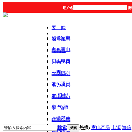
用户名
密
要 闻
|
黑色家电
深度观察
|
|
白色家电
曝光台
|
|
厨卫电器
人物访谈
|
|
小家电
本网原创
|
|
数码通讯
名人风采
|
|
太 阳 能
家电股市
|
|
空 气 能
专 题
|
|
上游部件
数据报告
|
|
搜索
热搜:
家电产品
电源
海信
搜索
营销渠道
产品库